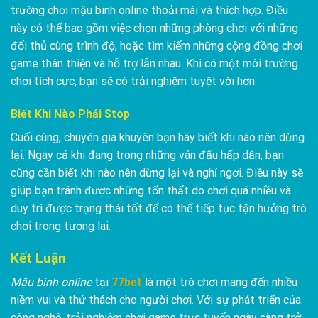
trường chơi
mậu binh online
thoải mái và thích hợp. Điều
này có thể bao gồm việc chọn những phòng chơi với những
đối thủ cùng trình độ, hoặc tìm kiếm những cộng đồng chơi
game thân thiện và hỗ trợ lẫn nhau. Khi có một môi trường
chơi tích cực, bạn sẽ có trải nghiệm tuyệt vời hơn.
Biết Khi Nào Phải Stop
Cuối cùng, chuyên gia khuyên bạn hãy biết khi nào nên dừng
lại. Ngay cả khi đang trong những ván đấu hấp dẫn, bạn
cũng cần biết khi nào nên dừng lại và nghỉ ngơi. Điều này sẽ
giúp bạn tránh được những tổn thất do chơi quá nhiều và
duy trì được trạng thái tốt để có thể tiếp tục tận hưởng trò
chơi trong tương lai.
Kết Luận
Mậu binh online
tại
77bet
là một trò chơi mang đến nhiều
niềm vui và thử thách cho người chơi. Với sự phát triển của
công nghệ, trải nghiệm chơi game trực tuyến ngày càng trở