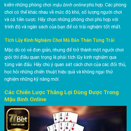
kiếm những phòng chơi
mậu binh online
phù hợp. Các phòng
chơi có thể khác nhau về mức độ khó, số lượng người chơi
và cả tiền cược. Hãy chọn những phòng chơi phù hợp với
trình độ và ngân sách của bạn để có trải nghiệm tốt nhất.
Tích Lũy Kinh Nghiệm Chơi Mả Bản Thân Từng Trải
Mặc dù có vẻ đơn giản, nhưng để trở thành một người chơi
giỏi thì điều quan trọng là phải tích lũy kinh nghiệm qua
từng ván đấu. Hãy chú ý quan sát cách chơi của các đối thủ,
học hỏi những chiến thuật hiệu quả và không ngại thử
nghiệm những kỹ năng mới.
Các Chiến Lược Thắng Lợi Dùng Được Trong
Mậu Binh Online