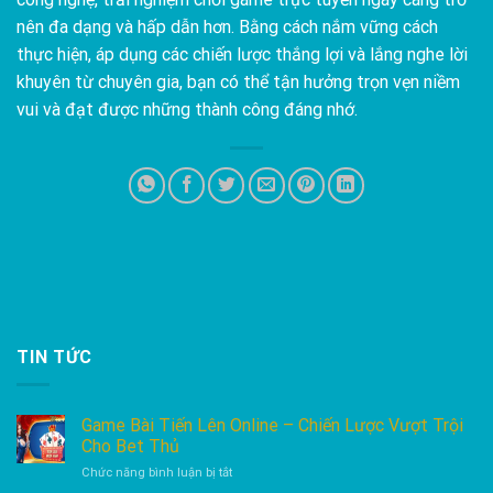
nên đa dạng và hấp dẫn hơn. Bằng cách nắm vững cách
thực hiện, áp dụng các chiến lược thắng lợi và lắng nghe lời
khuyên từ chuyên gia, bạn có thể tận hưởng trọn vẹn niềm
vui và đạt được những thành công đáng nhớ.
TIN TỨC
Game Bài Tiến Lên Online – Chiến Lược Vượt Trội
Cho Bet Thủ
ở
Chức năng bình luận bị tắt
Game