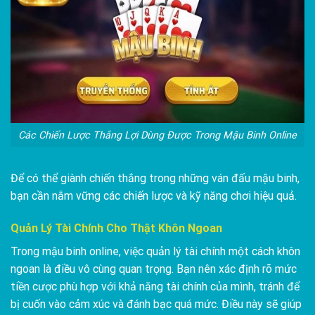
Các Chiến Lược Thắng Lợi Dùng Được Trong Mậu Binh Online
Để có thể giành chiến thắng trong những ván đấu mậu binh,
bạn cần nắm vững các chiến lược và kỹ năng chơi hiệu quả.
Quản Lý Tài Chính Cho Thật Khôn Ngoan
Trong mậu binh online, việc quản lý tài chính một cách khôn
ngoan là điều vô cùng quan trọng. Bạn nên xác định rõ mức
tiền cược phù hợp với khả năng tài chính của mình, tránh để
bị cuốn vào cảm xúc và đánh bạc quá mức. Điều này sẽ giúp