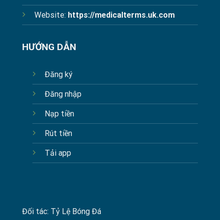
Website:
https://medicalterms.uk.com
HƯỚNG DẪN
Đăng ký
Đăng nhập
Nạp tiền
Rút tiền
Tải app
Đối tác:
Tỷ Lệ Bóng Đá