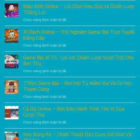
Bài
Mậu Binh Online – Lối Chơi Hiệu Quả và Chiến Lược
Tiến
Thắng Lợi
Lên
ở
Chức năng bình luận bị tắt
Online
Mậu
–
Binh
Xì Dách Online – Trải Nghiệm Game Bài Trực Tuyến
Chiến
Online
Lược
Đẳng Cấp
–
Vượt
ở
Chức năng bình luận bị tắt
Lối
Trội
Xì
Chơi
Cho
Dách
Game Bài Xì Tố : Lợi Ích, Chiến Lược Vượt Trội Cho
Hiệu
Bet
Online
Quả
Bet Thủ
Thủ
–
và
ở
Chức năng bình luận bị tắt
Trải
Chiến
Game
Nghiệm
Lược
Bài
77Bet Game Bài – Nơi Hội Tụ Niềm Vui Và Cơ Hội
Game
Thắng
Xì
Bài
Thành Công
Lợi
Tố
Trực
ở
Chức năng bình luận bị tắt
:
Tuyến
77Bet
Lợi
Đẳng
Game
Cá Độ Online – Bắt Đầu Hành Trình Thú Vị Của
Ích,
Cấp
Bài
Chiến
Cược Thủ
–
Lược
ở
Chức năng bình luận bị tắt
Nơi
Vượt
Cá
Hội
Trội
Độ
Kèo Bóng Rổ – Chiến Thuật Đặt Cược Để Chơi Và
Tụ
Cho
Online
Niềm
Bet